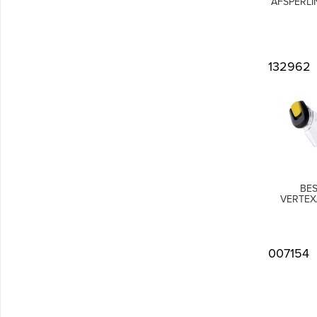
AFSPERLI
132962
BE
VERTEX
007154