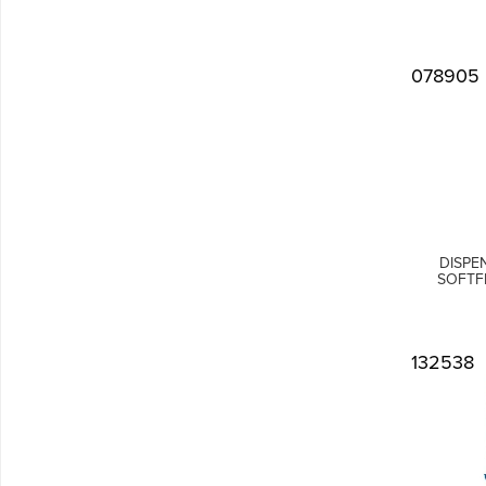
078905
DISPE
SOFTF
132538