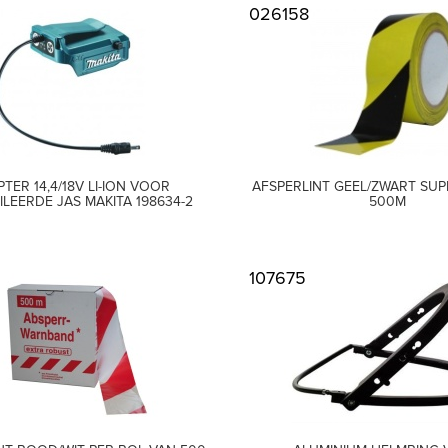
026158
TER 14,4/18V LI-ION VOOR
AFSPERLINT GEEL/ZWART SUP
LEERDE JAS MAKITA 198634-2
500M
107675