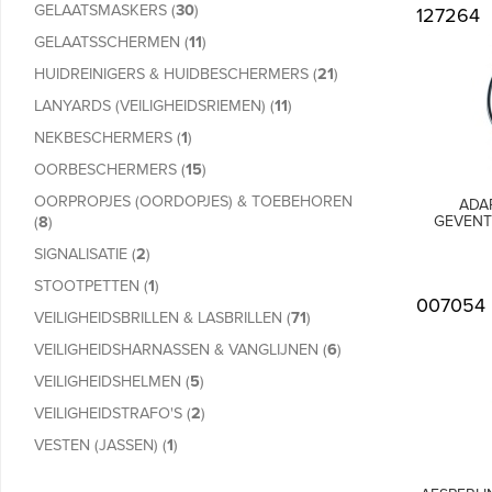
GELAATSMASKERS
(
30
)
127264
GELAATSSCHERMEN
(
11
)
HUIDREINIGERS & HUIDBESCHERMERS
(
21
)
LANYARDS (VEILIGHEIDSRIEMEN)
(
11
)
NEKBESCHERMERS
(
1
)
OORBESCHERMERS
(
15
)
OORPROPJES (OORDOPJES) & TOEBEHOREN
ADAP
GEVENTI
(
8
)
SIGNALISATIE
(
2
)
STOOTPETTEN
(
1
)
007054
VEILIGHEIDSBRILLEN & LASBRILLEN
(
71
)
VEILIGHEIDSHARNASSEN & VANGLIJNEN
(
6
)
VEILIGHEIDSHELMEN
(
5
)
VEILIGHEIDSTRAFO'S
(
2
)
VESTEN (JASSEN)
(
1
)