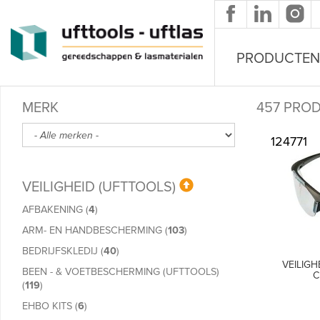
Overslaan en naar de inhoud gaan
PRODUCTEN
MERK
457 PRO
124771
VEILIGHEID (UFTTOOLS)
AFBAKENING
(
4
)
ARM- EN HANDBESCHERMING
(
103
)
BEDRIJFSKLEDIJ
(
40
)
VEILIGH
BEEN - & VOETBESCHERMING (UFTTOOLS)
C
(
119
)
EHBO KITS
(
6
)