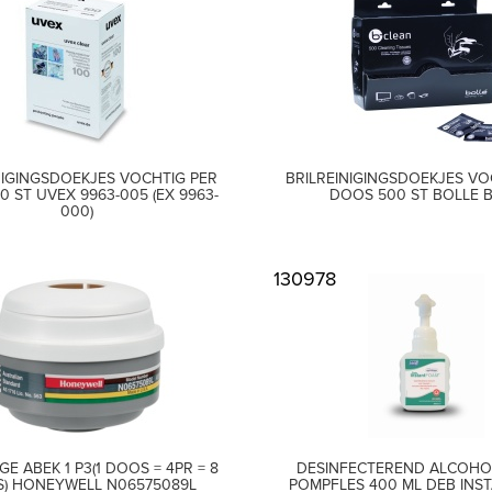
NIGINGSDOEKJES VOCHTIG PER
BRILREINIGINGSDOEKJES VO
0 ST UVEX 9963-005 (EX 9963-
DOOS 500 ST BOLLE 
000)
130978
E ABEK 1 P3(1 DOOS = 4PR = 8
DESINFECTEREND ALCOHO
S) HONEYWELL N06575089L
POMPFLES 400 ML DEB IN