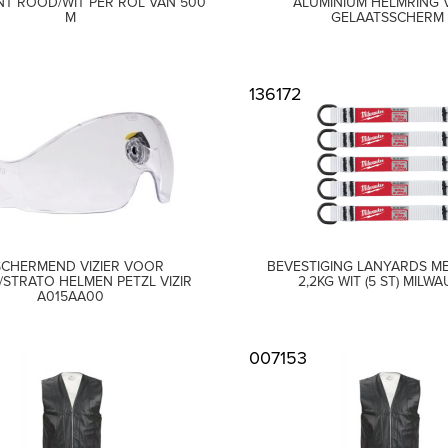
NT ROOD/WIT PER ROL VAN 500
ALUMINIUM HELMRING
M
GELAATSSCHERM
136172
SCHERMEND VIZIER VOOR
BEVESTIGING LANYARDS ME
/STRATO HELMEN PETZL VIZIR
2,2KG WIT (5 ST) MILW
A015AA00
007153