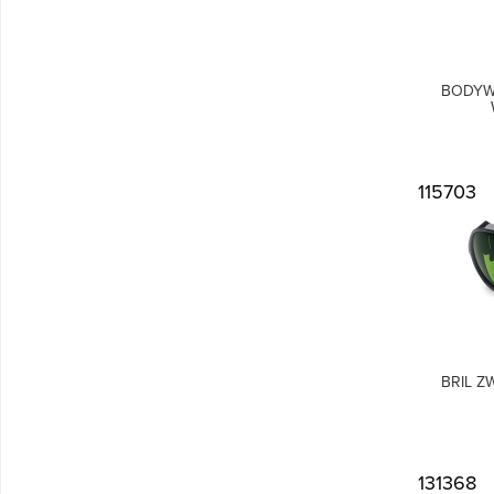
BODYW
115703
BRIL Z
131368