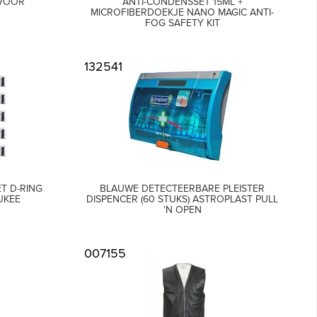
 VOOR
ANTI-CONDENSSET 15ML +
MICROFIBERDOEKJE NANO MAGIC ANTI-
FOG SAFETY KIT
132541
T D-RING
BLAUWE DETECTEERBARE PLEISTER
AUKEE
DISPENCER (60 STUKS) ASTROPLAST PULL
'N OPEN
007155