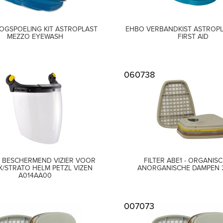
OGSPOELING KIT ASTROPLAST
EHBO VERBANDKIST ASTROP
MEZZO EYEWASH
FIRST AID
060738
. BESCHERMEND VIZIER VOOR
FILTER ABE1 - ORGANIS
X/STRATO HELM PETZL VIZEN
ANORGANISCHE DAMPEN 
A014AA00
007073