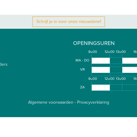
Schrijf je in voor onze nieuwsbrief
OPENINGSUREN
8u00
12u00
13u00
1
MA - DO
ders
VR
8u00
12u00
13u00
1
ZA
Algemene voorwaarden
-
Privacyverklaring