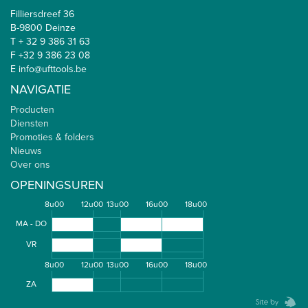
Filliersdreef 36
B-9800 Deinze
T + 32 9 386 31 63
F +32 9 386 23 08
E info@ufttools.be
NAVIGATIE
Producten
Diensten
Promoties & folders
Nieuws
Over ons
OPENINGSUREN
8u00
12u00
13u00
16u00
18u00
MA - DO
VR
8u00
12u00
13u00
16u00
18u00
ZA