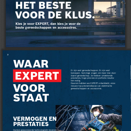
HET BESTE
VOOR DE KLUS.
Kies je voor EXPERT, dan kies je voor de 
beste gereedschappen en accessoires.
2
WAAR
Er zijn veel gereedschappen. Er zijn veel 
beroepen. Sommige vragen om meer dan stan-
daard gereedschap. Ze hebben uitstekende 
prestaties, hoge precisie en perfecte resulta-
VOOR 
ten nodig.
Daarom hebben we EXPERT ontwikkeld, onze 
nieuwe top prestatieklasse van elektrische 
gereedschappen en accessoires.
STA AT
VERMOGEN EN 
PRESTATIES
Dankzij geavanceerde technologieën leveren 